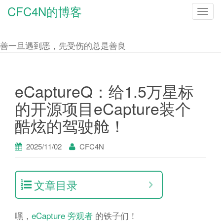
CFC4N的博客
T
o
g
善一旦遇到恶，先受伤的总是善良
g
l
e
eCaptureQ：给1.5万星标
n
的开源项目eCapture装个
a
酷炫的驾驶舱！
v
i
2025/11/02
CFC4N
g
a
t
文章目录
i
o
嘿，
eCapture 旁观者
的铁子们！