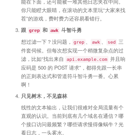
能在下面，还可能被一堆其他日志夹在中间。
你只能瞪大眼睛，在滚动的文本里玩“大家来找
茬”的游戏，费时费力还容易看错行。
跟
和
斗智斗勇
grep
awk
想过滤一下？没问题，
、
、
三
grep
awk
sed
件套伺候。但每次想实现一个稍微复杂点的过
滤，比如“找出来自
并且响
api.example.com
应码是 500 的 POST 请求”，都得先跟一长串
的正则表达式和管道符斗智斗勇一番。心累
啊！
只见树木，不见森林
线性的文本输出，让我们很难对全局流量有个
直观的认识。当前到底有几个域名在通信？哪
个接口访问最频繁？哪些请求慢得像蜗牛？光
看日志，一头雾水。