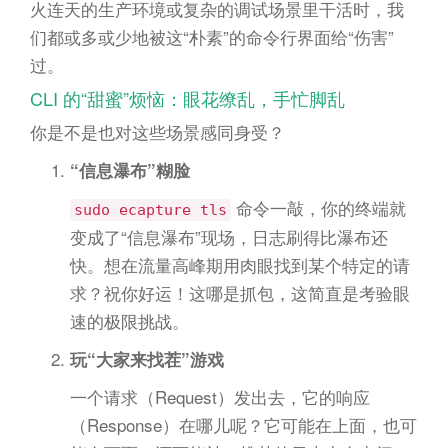
火连天的生产环境或复杂的调试场景里干活时，我
们都或多或少地被这“朴素”的命令行界面给“伤害”
过。
CLI 的“甜蜜”烦恼：眼花缭乱，手忙脚乱
你是不是也对这些场景感同身受？
“信息瀑布”糊脸
命令一敲，你的终端就
sudo ecapture tls
变成了“信息瀑布”现场，日志刷得比瀑布还
快。想在流量高峰期用肉眼找到某个特定的请
求？祝你好运！这哪是抓包，这简直是考验眼
速的极限挑战。
玩“大家来找茬”游戏
一个请求（Request）发出去，它的响应
（Response）在哪儿呢？它可能在上面，也可