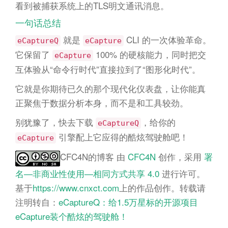
看到被捕获系统上的TLS明文通讯消息。
一句话总结
就是
CLI 的一次体验革命。
eCaptureQ
eCapture
它保留了
100% 的硬核能力，同时把交
eCapture
互体验从“命令行时代”直接拉到了“图形化时代”。
它就是你期待已久的那个现代化仪表盘，让你能真
正聚焦于数据分析本身，而不是和工具较劲。
别犹豫了，快去下载
，给你的
eCaptureQ
引擎配上它应得的酷炫驾驶舱吧！
eCapture
CFC4N的博客
由
CFC4N
创作，采用
署
名—非商业性使用—相同方式共享 4.0
进行许可。
基于
https://www.cnxct.com
上的作品创作。转载请
注明转自：
eCaptureQ：给1.5万星标的开源项目
eCapture装个酷炫的驾驶舱！