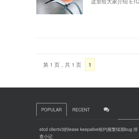
这里给大家介绍 E
第 1 页，共 1 页
1
POPULAR
RECENT
etcd clientv3的lease keepalive租约频繁续期bug 排
查小记