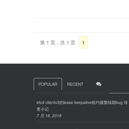
第 1 页，共 1 页
1
POPULAR
RECENT
etcd clientv3的lease keepalive租约频繁续期bug 排
查小记
7 月 18, 2018