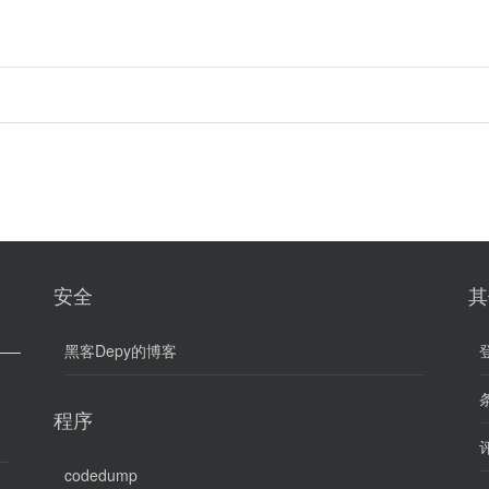
安全
其
黑客Depy的博客
条
程序
评
codedump