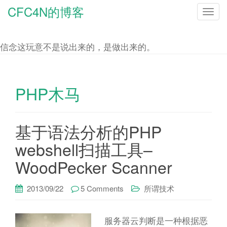
CFC4N的博客
T
o
g
信念这玩意不是说出来的，是做出来的。
g
l
e
PHP木马
n
a
基于语法分析的PHP
v
i
webshell扫描工具–
g
WoodPecker Scanner
a
t
2013/09/22
5 Comments
所谓技术
i
o
服务器云判断是一种根据恶