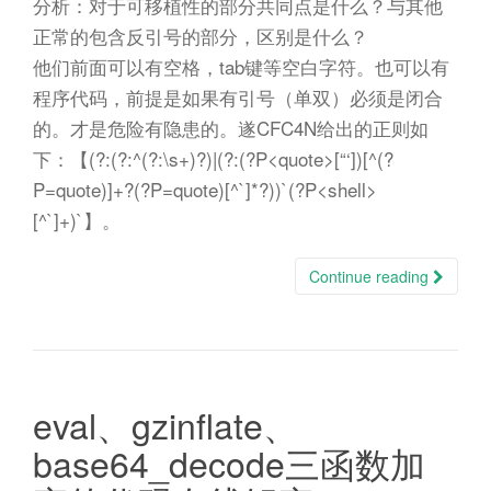
分析：对于可移植性的部分共同点是什么？与其他
正常的包含反引号的部分，区别是什么？
他们前面可以有空格，tab键等空白字符。也可以有
程序代码，前提是如果有引号（单双）必须是闭合
的。才是危险有隐患的。遂CFC4N给出的正则如
下：【(?:(?:^(?:\s+)?)|(?:(?P<quote>[“‘])[^(?
P=quote)]+?(?P=quote)[^`]*?))`(?P<shell>
[^`]+)`】。
Continue reading
eval、gzinflate、
base64_decode三函数加