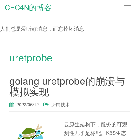
CFC4N的博客
T
o
g
人们总是爱听好消息，而忘掉坏消息
g
l
e
uretprobe
n
a
golang uretprobe的崩溃与
v
i
模拟实现
g
a
2023/06/12
所谓技术
t
i
云原生架构下，服务的可观
o
测性几乎是标配。K8S生态