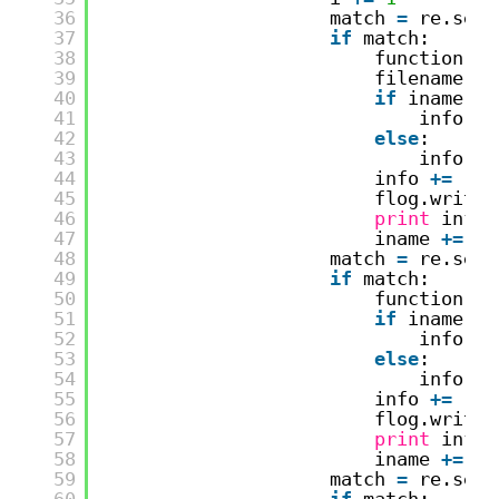
36
match 
=
re.sear
37
if
match:
38
function 
=
39
filename 
=
40
if
iname 
=
=
41
info 
=
42
else
:
43
info 
=
44
info 
+
=
'\t
45
flog.write(
46
print
info
47
iname 
+
=
1
48
match 
=
re.sear
49
if
match:
50
function 
=
51
if
iname 
=
=
52
info 
=
53
else
:
54
info 
=
55
info 
+
=
'\t
56
flog.write(
57
print
info
58
iname 
+
=
1
59
match 
=
re.sear
60
if
match: