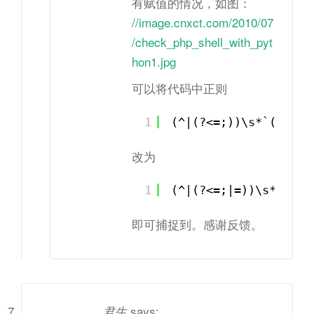
有赋值的情况，如图：
//image.cnxct.com/2010/07
/check_php_shell_with_pyt
hon1.jpg
可以将代码中正则
1
(^|(?<=;))\s*`(?P<sh
改为
1
(^|(?<=;|=))\s*`(?P<
即可捕捉到。感谢反馈。
says:
君生