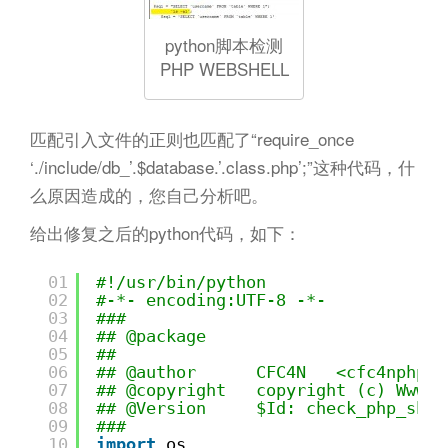
python脚本检测
PHP WEBSHELL
匹配引入文件的正则也匹配了“require_once
‘./include/db_’.$database.’.class.php’;”这种代码，什
么原因造成的，您自己分析吧。
给出修复之后的python代码，如下：
01
#!/usr/bin/python
02
#-*- encoding:UTF-8 -*-
03
###
04
## @package
05
##
06
## @author      CFC4N   <cfc4nphp@g
07
## @copyright   copyright (c) Www.c
08
## @Version     $Id: check_php_shel
09
###
10
import
os