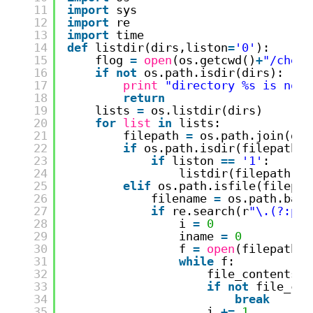
11
import
sys
12
import
re
13
import
time
14
def
listdir(dirs,liston
=
'0'
):
15
flog 
=
open
(os.getcwd()
+
"/check
16
if
not
os.path.isdir(dirs):
17
print
"directory %s is not 
18
return
19
lists 
=
os.listdir(dirs)
20
for
list
in
lists:
21
filepath 
=
os.path.join(dir
22
if
os.path.isdir(filepath):
23
if
liston 
=
=
'1'
:
24
listdir(filepath,
'1
25
elif
os.path.isfile(filepat
26
filename 
=
os.path.base
27
if
re.search(r
"\.(?:php
28
i 
=
0
29
iname 
=
0
30
f 
=
open
(filepath)
31
while
f:
32
file_contents 
=
33
if
not
file_con
34
break
35
i 
+
=
1