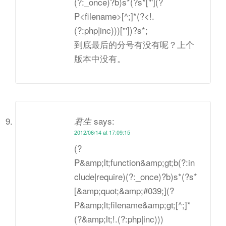
(?:_once)?b)s*(?s*["'](?
P<filename>[^;]*(?<!.
(?:php|inc)))["'])?s*;
到底最后的分号有没有呢？上个
版本中没有。
says:
君生
2012/06/14 at 17:09:15
(?
P&amp;lt;function&amp;gt;b(?:in
clude|require)(?:_once)?b)s*(?s*
[&amp;quot;&amp;#039;](?
P&amp;lt;filename&amp;gt;[^;]*
(?&amp;lt;!.(?:php|inc)))