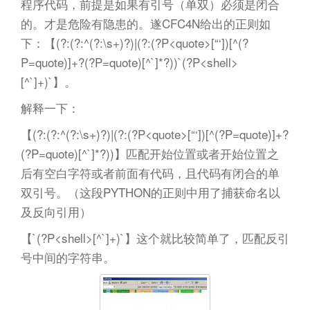
程序代码，前提是如果有引号（单双）必须是闭合
的。才是危险有隐患的。遂CFC4N给出的正则如
下：【(?:(?:^(?:\s+)?)|(?:(?P<quote>[“‘])[^(?
P=quote)]+?(?P=quote)[^`]*?))`(?P<shell>
[^`]+)`】。
解释一下：
【(?:(?:^(?:\s+)?)|(?:(?P<quote>[“‘])[^(?P=quote)]+?
(?P=quote)[^`]*?))】匹配开始位置或者开始位置之
后有空白字符或者前面有代码，且代码有闭合的单
双引号。（这段PYTHON的正则中用了捕获命名以
及反向引用）
【`(?P<shell>[^`]+)`】这个就比较简单了，匹配反引
号中间的字符串。