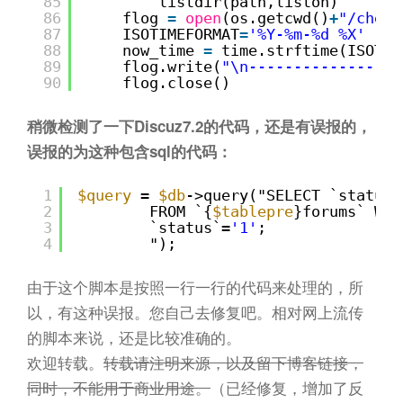
85
listdir(path,liston)
86
flog 
=
open
(os.getcwd()
+
"/check
87
ISOTIMEFORMAT
=
'%Y-%m-%d %X'
88
now_time 
=
time.strftime(ISOTIM
89
flog.write(
"\n-----------------
90
flog.close()
稍微检测了一下Discuz7.2的代码，还是有误报的，
误报的为这种包含sql的代码：
1
$query
= 
$db
->query("SELECT `status`
2
FROM `{
$tablepre
}forums` WHE
3
`status`=
'1'
;
4
");
由于这个脚本是按照一行一行的代码来处理的，所
以，有这种误报。您自己去修复吧。相对网上流传
的脚本来说，还是比较准确的。
欢迎转载。
转载请注明来源，以及留下博客链接，
同时，不能用于商业用途。
（已经修复，增加了反