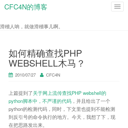
CFC4N的博客
T
o
g
滑稽人呐，就做滑稽事儿啊。
g
l
e
如何精确查找PHP
n
WEBSHELL木马？
a
v
2010/07/27
CFC4N
i
g
上篇提到了
关于网上流传查找PHP webshell的
a
python脚本中，不严谨的代码
，并且给出了一个
t
python的检测代码，同时，下文里也提到不能检测
i
到反引号的命令执行的地方。今天，我想了下，现
o
在把思路发出来。