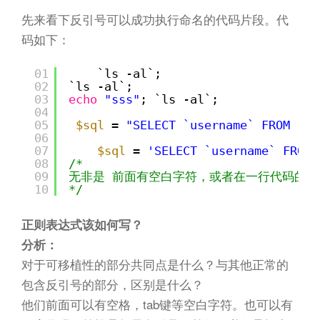
n
先来看下反引号可以成功执行命名的代码片段。代
码如下：
01
`ls -al`;
02
`ls -al`;
03
echo
"sss"
; `ls -al`;
04
05
$sql
= 
"SELECT `username` FROM `ta
06
07
$sql
= 
'SELECT `username` FROM 
08
/*
09
无非是 前面有空白字符，或者在一行代码的结
10
*/
正则表达式该如何写？
分析：
对于可移植性的部分共同点是什么？与其他正常的
包含反引号的部分，区别是什么？
他们前面可以有空格，tab键等空白字符。也可以有