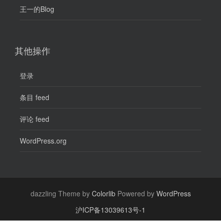
王一的Blog
其他操作
登录
条目 feed
评论 feed
WordPress.org
dazzling Theme by
Colorlib
Powered by
WordPress
沪ICP备13039613号-1