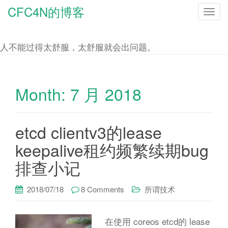
CFC4N的博客
T
o
g
人不能过得太舒服，太舒服就会出问题。
g
l
e
Month:
7 月 2018
n
a
etcd clientv3的lease
v
i
keepalive租约频繁续期bug
g
排查小记
a
t
2018/07/18
8 Comments
所谓技术
i
o
在使用 coreos etcd的 lease