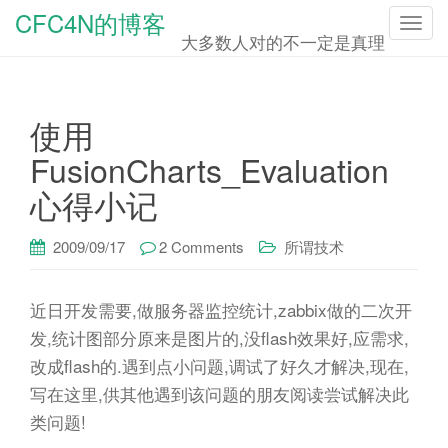
CFC4N的博客
T
大多数人对的不一定是真理
o
g
g
使用
l
FusionCharts_Evaluation
e
心得小记
n
a
2009/09/17
2 Comments
所谓技术
v
i
g
近日开发需要,做服务器监控统计,zabbix做的二次开
a
发,统计图部分原来是图片的,没flash效果好,应需求,
t
改成flash的.遇到点小问题,调试了好久才解决,现在,
i
写在这里,供其他遇到该问题的朋友阅读尝试解决此
o
类问题!