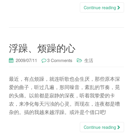
n
Continue reading
浮躁、烦躁的心
2009/07/11
3 Comments
生活
最近，有点烦躁，就连听歌也会生厌，那些原本深
爱的曲子，听过几遍，形同噪音，紊乱的节奏，晃
的头痛。以前都是寂静的深夜，听着我挚爱的卡
农，来净化每天污浊的心灵。而现在，连夜都是嘈
杂的。搞的我越来越浮躁。或许是个借口吧!
Continue reading