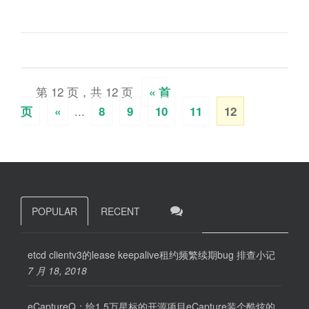
第 12 页，共 12 页
« 首
...
页
«
8
9
10
11
12
POPULAR
RECENT
etcd clientv3的lease keepalive租约频繁续期bug 排查小记
7 月 18, 2018
eCaptureQ：给1.5万星标的开源项目eCapture装个酷炫的