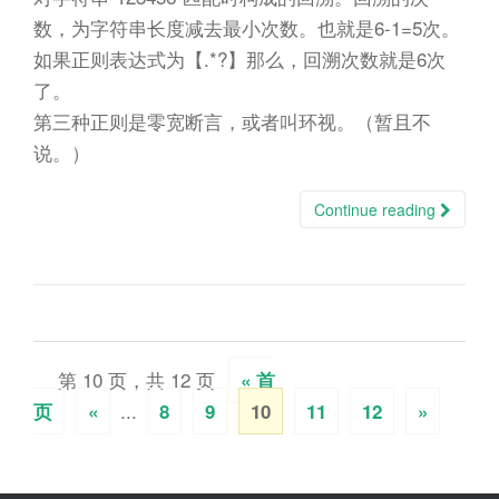
数，为字符串长度减去最小次数。也就是6-1=5次。
如果正则表达式为【.*?】那么，回溯次数就是6次
了。
第三种正则是零宽断言，或者叫环视。（暂且不
说。）
Continue reading
第 10 页，共 12 页
« 首
...
页
«
8
9
10
11
12
»