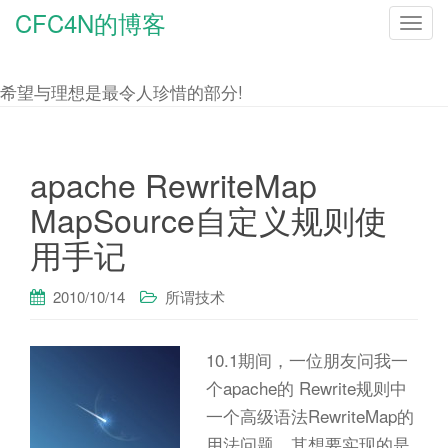
CFC4N的博客
T
o
g
希望与理想是最令人珍惜的部分!
g
l
e
apache RewriteMap
n
MapSource自定义规则使
a
用手记
v
i
2010/10/14
所谓技术
g
a
10.1期间，一位朋友问我一
t
个apache的 Rewrite规则中
i
一个高级语法RewriteMap的
o
用法问题。其想要实现的是