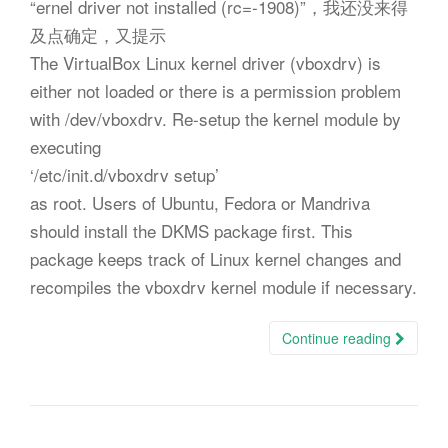
“ernel driver not installed (rc=-1908)”，我还没来得
及点确定，又提示
The VirtualBox Linux kernel driver (vboxdrv) is
either not loaded or there is a permission problem
with /dev/vboxdrv. Re-setup the kernel module by
executing
‘/etc/init.d/vboxdrv setup’
as root. Users of Ubuntu, Fedora or Mandriva
should install the DKMS package first. This
package keeps track of Linux kernel changes and
recompiles the vboxdrv kernel module if necessary.
Continue reading