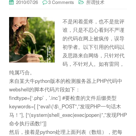
2010/07/26
3 Comments
所谓技术
不是闲着蛋疼，也不是批评
谁，只是不忍心看到不严谨
的代码在网上被疯传，误导
初学者。以下引用的代码以
及思路来自网络，只针对代
码，不针对人。如有雷同，
纯属巧合。
来自某大牛python版本的检测服务器上PHP代码中
webshell的脚本代码片段如下：
findtype=[‘.php’，’.inc’] #要检查的文件后缀类型
keywords=[ [“eval\(\$\_POST”,”发现PHP一句话木
马！”], [“(system|shell_exec|exec|popen)”,”发现PHP
命令执行函数!”]]
然后，接着是python处理上面列表（数组），把每