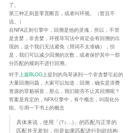
了。
第三种正则是零宽断言，或者叫环视。（暂且不
说。）
在NFA正则引擎中，回溯是他的灵魂，所以，不管
是贪婪，非贪婪，环视等写法中肯定会有回溯的出
现的，这个我们无法避免（用词不太准确），但
是，我们可以减少回溯的次数，或者保护其中一部
分匹配的规则不进行回溯。
对于
上篇BLOG
上提到的鸟哥谈到一个非贪婪引起的
大量回溯问题，大家可以知道，回溯，确实是浪费
资源的罪魁祸首，那么，我们能否不让其回溯呢？
答案是肯定的，NFA引擎中，有个概念，叫固化分
组。引用一下书上的概念
具体来说，使用「(?>…)」的匹配与正常的
匹配并无差别，但是如果匹配进行到此结构