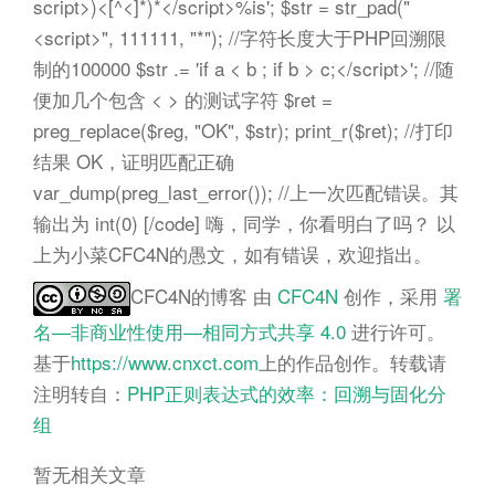
script>)<[^<]*)*</script>%is'; $str = str_pad("
<script>", 111111, "*"); //字符长度大于PHP回溯限
制的100000 $str .= 'if a < b ; if b > c;</script>'; //随
便加几个包含 < > 的测试字符 $ret =
preg_replace($reg, "OK", $str); print_r($ret); //打印
结果 OK，证明匹配正确
var_dump(preg_last_error()); //上一次匹配错误。其
输出为 int(0) [/code] 嗨，同学，你看明白了吗？ 以
上为小菜CFC4N的愚文，如有错误，欢迎指出。
CFC4N的博客
由
CFC4N
创作，采用
署
名—非商业性使用—相同方式共享 4.0
进行许可。
基于
https://www.cnxct.com
上的作品创作。转载请
注明转自：
PHP正则表达式的效率：回溯与固化分
组
暂无相关文章