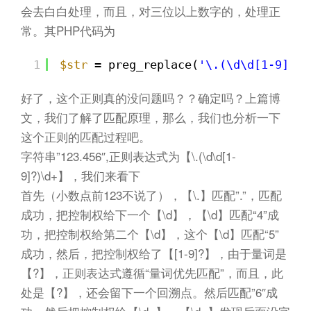
会去白白处理，而且，对三位以上数字的，处理正
常。其PHP代码为
1
$str
= preg_replace(
'\.(\d\d[1-9]?)\
好了，这个正则真的没问题吗？？确定吗？上篇博
文，我们了解了匹配原理，那么，我们也分析一下
这个正则的匹配过程吧。
字符串”123.456″,正则表达式为【\.(\d\d[1-
9]?)\d+】，我们来看下
首先（小数点前123不说了），【\.】匹配”.”，匹配
成功，把控制权给下一个【\d】，【\d】匹配“4”成
功，把控制权给第二个【\d】，这个【\d】匹配“5”
成功，然后，把控制权给了【[1-9]?】，由于量词是
【?】，正则表达式遵循“量词优先匹配”，而且，此
处是【?】，还会留下一个回溯点。然后匹配”6″成