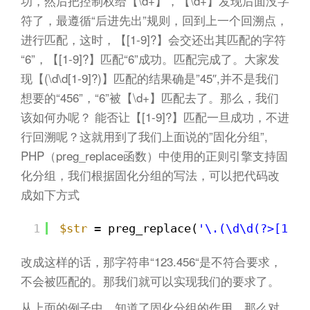
功，然后把控制权给【\d+】，【\d+】发现后面没字
符了，最遵循“后进先出”规则，回到上一个回溯点，
进行匹配，这时，【[1-9]?】会交还出其匹配的字符
“6”，【[1-9]?】匹配“6”成功。匹配完成了。大家发
现【(\d\d[1-9]?)】匹配的结果确是”45″,并不是我们
想要的“456”，“6”被【\d+】匹配去了。那么，我们
该如何办呢？ 能否让【[1-9]?】匹配一旦成功，不进
行回溯呢？这就用到了我们上面说的”固化分组”,
PHP（preg_replace函数）中使用的正则引擎支持固
化分组，我们根据固化分组的写法，可以把代码改
成如下方式
1
$str
= preg_replace(
'\.(\d\d(?>[1-9]
改成这样的话，那字符串“123.456“是不符合要求，
不会被匹配的。那我们就可以实现我们的要求了。
从上面的例子中，知道了固化分组的作用，那么对