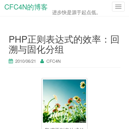
CFC4N的博客
T
进步快是源于起点低。
o
g
g
PHP正则表达式的效率：回
l
溯与固化分组
e
n
2010/06/21
CFC4N
a
v
i
g
a
t
i
o