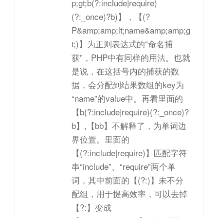
p;gt;b(?:include|require)
(?:_once)?b)】，【(?
P&amp;amp;lt;name&amp;amp;g
t;)】为正则表达式的“命名捕
获”，PHP中有同样的用法。也就
是说，在这括号内的捕获的数
据，会分配到结果数组的key为
“name”的value中。再看里面的
【b(?:include|require)(?:_once)?
b】,【bb】不解释了，为单词边
界位置。里面的
【(?:include|require)】匹配字符
串“include”、“require”两个单
词，其中前面的【(?:)】未不分
配组，用于提高效率，可以去掉
【?:】变成