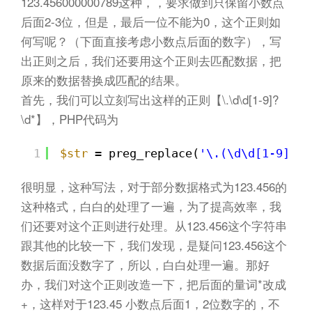
123.456000000789这种，，要求做到只保留小数点
后面2-3位，但是，最后一位不能为0，这个正则如
何写呢？（下面直接考虑小数点后面的数字），写
出正则之后，我们还要用这个正则去匹配数据，把
原来的数据替换成匹配的结果。
首先，我们可以立刻写出这样的正则【\.\d\d[1-9]?
\d*】，PHP代码为
1
$str
= preg_replace(
'\.(\d\d[1-9]?)\
很明显，这种写法，对于部分数据格式为123.456的
这种格式，白白的处理了一遍，为了提高效率，我
们还要对这个正则进行处理。从123.456这个字符串
跟其他的比较一下，我们发现，是疑问123.456这个
数据后面没数字了，所以，白白处理一遍。那好
办，我们对这个正则改造一下，把后面的量词*改成
+，这样对于123.45 小数点后面1，2位数字的，不