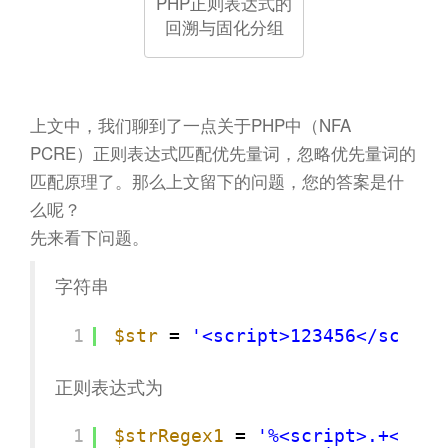
n
PHP正则表达式的
回溯与固化分组
上文中，我们聊到了一点关于PHP中（NFA
PCRE）正则表达式匹配优先量词，忽略优先量词的
匹配原理了。那么上文留下的问题，您的答案是什
么呢？
先来看下问题。
字符串
1
$str
= 
'<script>123456</script
正则表达式为
1
$strRegex1
= 
'%<script>.+<\/sc