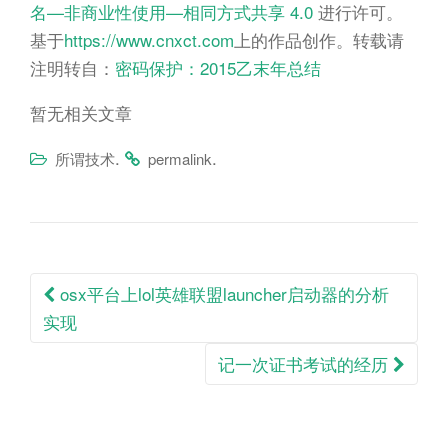
n
名—非商业性使用—相同方式共享 4.0
进行许可。
基于
https://www.cnxct.com
上的作品创作。转载请
注明转自：
密码保护：2015乙末年总结
暂无相关文章
.
.
所谓技术
permalink
Post
osx平台上lol英雄联盟launcher启动器的分析
navigation
实现
记一次证书考试的经历