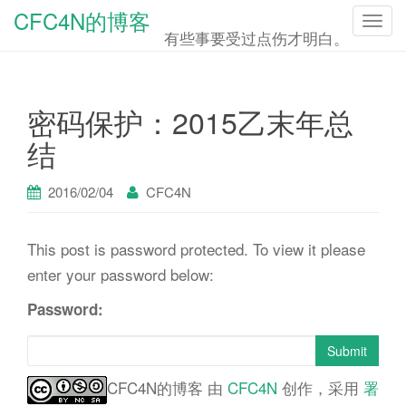
CFC4N的博客
T
有些事要受过点伤才明白。
o
g
g
密码保护：2015乙末年总
l
结
e
n
2016/02/04
CFC4N
a
v
This post is password protected. To view it please
i
enter your password below:
g
a
Password:
t
Submit
i
o
CFC4N的博客
由
CFC4N
创作，采用
署