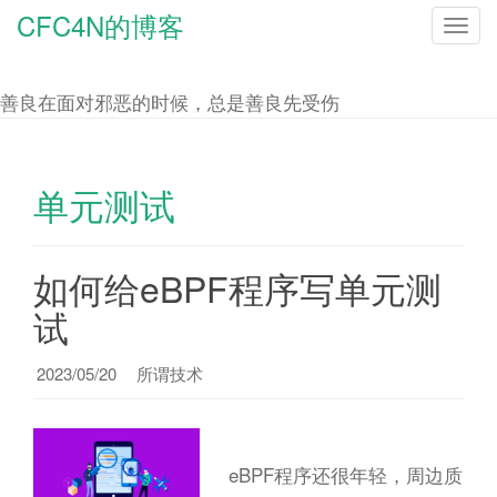
CFC4N的博客
T
o
g
善良在面对邪恶的时候，总是善良先受伤
g
l
e
单元测试
n
a
如何给eBPF程序写单元测
v
i
试
g
a
2023/05/20
所谓技术
t
i
o
eBPF程序还很年轻，周边质