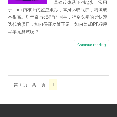
n
量建设体系还刚起步，常用
于Linux内核上的监控跟踪，本身比较底层，测试成
本很高。对于常写eBPF的同学，特别头疼的是快速
迭代的项目，如何保证功能正常。如何给eBPF程序
写单元测试呢？
Continue reading
第 1 页，共 1 页
1