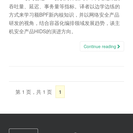
n
吞吐量、延迟、事务量等指标。译者以边学边练的
方式来学习额BPF新内核知识，并以网络安全产品
研发的视角，结合容器化编排领域发展趋势，谈主
机安全产品HIDS的演进方向。
Continue reading
第 1 页，共 1 页
1