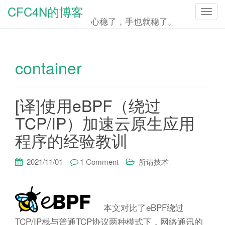
CFC4N的博客
T
心稳了，手也就稳了。
o
g
g
container
l
e
n
[译]使用eBPF（绕过
a
TCP/IP）加速云原生应用
v
程序的经验教训
i
g
2021/11/01
1 Comment
所谓技术
a
t
i
本文对比了eBPF绕过
o
TCP/IP栈与普通TCP协议两种模式下，网络通讯的