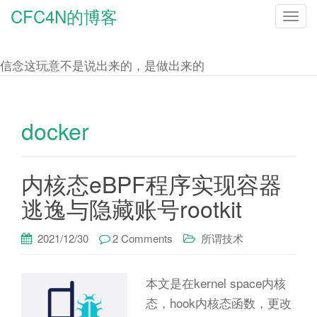
CFC4N的博客
T
o
g
信念这玩意不是说出来的，是做出来的
g
l
e
docker
n
a
内核态eBPF程序实现容器
v
i
逃逸与隐藏账号rootkit
g
a
2021/12/30
2 Comments
所谓技术
t
i
本文是在kernel space内核
o
态，hook内核态函数，更改