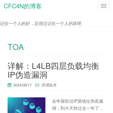
CFC4N的博客
T
o
g
记住一个人的好，总强过记住一个人的坏吧
g
l
e
TOA
n
a
详解：L4LB四层负载均衡
v
i
IP伪造漏洞
g
a
2024/08/17
所谓技术
t
i
去年报告过IP源地址伪造漏
o
洞，到今天快过去一年了，