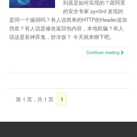
n
到底是如何实现的？跟阿里
的安全专家 pyn3rd 发现的
是同一个漏洞吗？有人说简单的HTTP的Header追加
伪造？有人说是修改返回包内容，本地欺骗？有人
说这是装神弄鬼，炒冷饭？ 今天就来聊下吧。
Continue reading
第 1 页，共 1 页
1