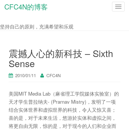
CFC4N的博客
T
o
g
坚持自己的原则，充满希望和乐观
g
l
e
震撼人心的新科技 – Sixth
n
Sense
a
v
2010/01/11
CFC4N
i
g
美国MIT Media Lab（麻省理工学院媒体实验室）的
a
天才学生普拉纳夫- (Prarnav Mistry)，发明了一项
t
结合实体世界和虚拟世界的科技，令人又惊又喜；
i
喜的是，对于未來生活，悠游於实体和虚拟之间，
o
将更自由无限，惊的是，对于现今的人们和企业而