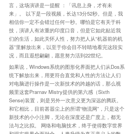
n
言，这场演讲是一提醒 ：「讯息上身，才有未
来」。 以下是一段视频，长达13分52秒。但是，我
相信你一定不会错过任何一秒。哪怕是它有关于科
技，演讲人有浓重的印度口音，但是它如此贴近我
们的生活，如此关怀人性，努力把人从“机器前的机
器”里解放出来，以至于你会目不转睛地看完这段实
况，而且遐想翩翩，愿意努力活到22世纪。
如果说，Windows系统的图形化界面把人们从Dos系
统下解放出来，用更符合直觉和人性的方法让人们
对电脑进行操作是一次新技术的跨越的话，那么视
频里这套Prarnav Mistry提供的第六感（Sixth
Sense)装置，则是另外一次意义更为深远的腾跃。
和它相比，目前甚嚣尘上的所谓“物流网”，只是这个
新技术的小小注脚，无论在深度还是广度上，都无
法与之比拟。 网络和电脑技术，终于使得数字世界
和现实世界全面融合，人类升级为真正意义上的数