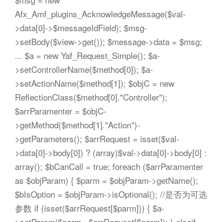
Afx_Amf_plugins_AcknowledgeMessage($val-
>data[0]->$messageIdField); $msg-
>setBody($view->get()); $message->data = $msg;
... $a = new Yaf_Request_Simple(); $a-
>setControllerName($method[0]); $a-
>setActionName($method[1]); $objC = new
ReflectionClass($method[0]."Controller");
$arrParamenter = $objC-
>getMethod($method[1]."Action")-
>getParameters(); $arrRequest = isset($val-
>data[0]->body[0]) ? (array)$val->data[0]->body[0] :
array(); $bCanCall = true; foreach ($arrParamenter
as $objParam) { $parm = $objParam->getName();
$bIsOption = $objParam->isOptional(); //是否为可选
参数 if (isset($arrRequest[$parm])) { $a-
>setParam($parm , $arrRequest[$parm]); } elseif