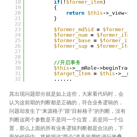
18
if
(!
$former_item
)
19
{
20
return
$this
->_view->er
21
}
22
23
$former_md5id
= 
$former_ite
24
$former_num
= 
$former_item
[
25
$former_base
= 
$former_item
26
$former_sup
= 
$former_item
[
27
28
29
//开启事务
30
$this
->__mRole->beginTrans(
31
$target_item
= 
$this
->__mIt
32
......
其出现问题部分就是如上这些，大家看代码时，会
认为这前期的判断都是正确的，符合业务逻辑的，
问题却发生了“来源格子”跟“目标格子”的判断，没有
判断这两个参数是不是同一个位置，若是同一个位
置，那么上面的所有业务逻辑判断都是合法的，下
面的代码中，将根据这“两个”道具的属性进行堆叠，