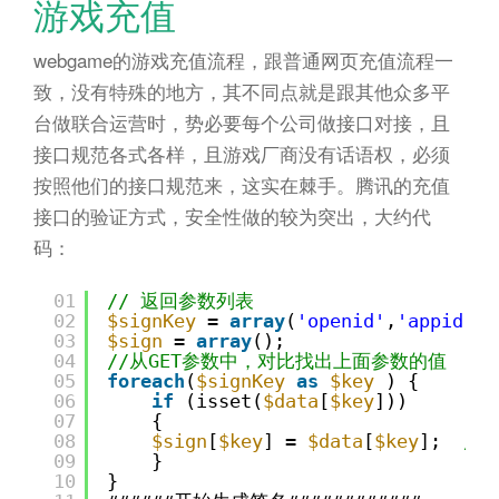
游戏充值
webgame的游戏充值流程，跟普通网页充值流程一
致，没有特殊的地方，其不同点就是跟其他众多平
台做联合运营时，势必要每个公司做接口对接，且
接口规范各式各样，且游戏厂商没有话语权，必须
按照他们的接口规范来，这实在棘手。腾讯的充值
接口的验证方式，安全性做的较为突出，大约代
码：
01
// 返回参数列表
02
$signKey
= 
array
(
'openid'
,
'appid'
,
'
03
$sign
= 
array
();
04
//从GET参数中，对比找出上面参数的值
05
foreach
(
$signKey
as
$key
) {
06
if
(isset(
$data
[
$key
]))
07
{
08
$sign
[
$key
] = 
$data
[
$key
];  
//
09
}
10
}