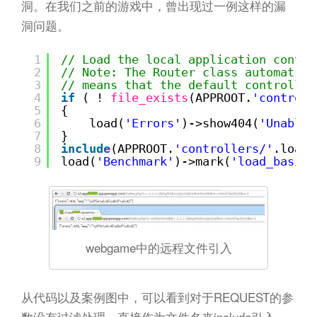
洞。在我们之前的游戏中，曾出现过一例这样的漏
洞问题。
1
// Load the local application contro
2
// Note: The Router class automatica
3
// means that the default controller
4
if
( ! 
file_exists
(APPROOT.
'controll
5
{
6
load(
'Errors'
)->show404(
'Unable 
7
}
8
include
(APPROOT.
'controllers/'
.load(
9
load(
'Benchmark'
)->mark(
'load_basic_
webgame中的远程文件引入
从代码以及案例图中，可以看到对于REQUEST的参
数没有过滤处理，直接作为文件名来include引入