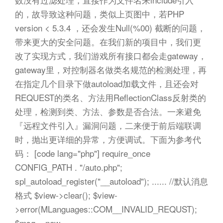
的，故导致这种问题，类似上页图中，若PHP
version < 5.3.4 ，还会发生Null(%00) 截断的问题，
带来更大的安全问题。在我们新的项目中，我们更
改了实现方式，我们游戏所有接口都会走gateway，
gateway里，对控制器名做类名规范的检测处理，再
在指定几个目录下做autoload加载文件，且还会对
REQUEST的类名、方法用ReflectionClass反射类的
处理，检测到类、方法、参数是否合法。一来避免
『远程文件引入』漏洞问题，二来便于前后端联调
时，抛出更详细的异常，方便调试。下面为参考代
码： [code lang="php"] require_once
CONFIG_PATH . "/auto.php";
spl_autoload_register("__autoload"); ...... //默认消息
格式 $view->clear(); $view-
>error(MLanguages::COM__INVALID_REQUST);
$msg = new