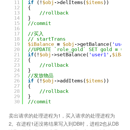
11
if
(!
$obj
->delItems(
$items
))
12
{
13
//rollback
14
}
15
//commit
16
17
//买入
18
// startTrans
19
$iBalance
= 
$obj
->getBalance(
'user1
20
//UPDATE `role_gold` SET gold = 0 W
21
if
(!
$obj
->setBalance(
'user1'
,
$iBala
22
{
23
//rollback
24
}
25
//发放物品
26
if
(!
$obj
->addItems(
$items
))
27
{
28
//rollback
29
}
30
//commit
卖出请求的处理进程为1，买入请求的处理进程为
2。在进程1还没将结果写入到DB时，进程2也从DB