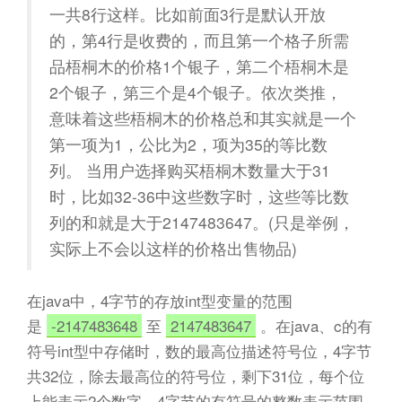
一共8行这样。比如前面3行是默认开放
的，第4行是收费的，而且第一个格子所需
品梧桐木的价格1个银子，第二个梧桐木是
2个银子，第三个是4个银子。依次类推，
意味着这些梧桐木的价格总和其实就是一个
第一项为1，公比为2，项为35的等比数
列。 当用户选择购买梧桐木数量大于31
时，比如32-36中这些数字时，这些等比数
列的和就是大于2147483647。(只是举例，
实际上不会以这样的价格出售物品)
在java中，4字节的存放int型变量的范围
是
-2147483648
至
2147483647
。在java、c的有
符号int型中存储时，数的最高位描述符号位，4字节
共32位，除去最高位的符号位，剩下31位，每个位
上能表示2个数字，4字节的有符号的整数表示范围