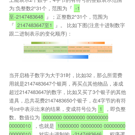
为:负整数2^31个，范围为『
-1
至-2147483648
』；正整数2^31个，范围为
『
2147483647至1
』。 比如下图(注意十进制数字
跟二进制表示的变化顺序)：
当开启格子数字为大于31时，比如32，那么所需费
用就是2147483647个银两，再买点其他物品，凑成
超过2147483647的数字，比如又买了3个银子的其他
道具，总共花费2147483650个银子，在4字节的有符
号int中表示出来的结果，变成符号位为
1
，即负整
数。数值位为
0000000 00000000 00000000
00000010
，也就是
10000000 00000000 00000000
00000010
，对应十进制的
-2147483646
。程序逻