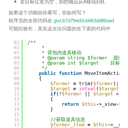
若目标位置为空，则把物品从A移动到B。
如果这个功能由你看写，你如何写？
程序员的全部代码在
gist:b7d794d3cb663dd86aad
可能比较长，其实这次出问题的在下面的代码中
01
/**
02
* 
03
* 背包内道具移动
04
* @param string $former  源
05
* @param int $target    目标
06
*/
07
public
function
MoveItemAction(
08
{
09
$former
= trim(
$former
);
10
$target
= 
intval
(
$target
);
11
if
(!
$former
|| 
$target
< 1)
12
{
13
return
$this
->_view->er
14
}
15
16
//获取道具信息
17
$former_item
= 
$this
->__mIt