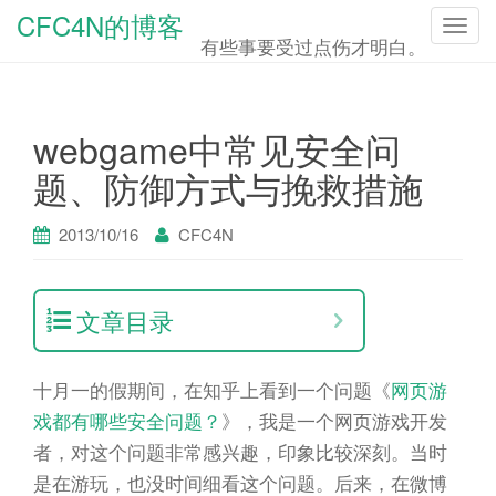
CFC4N的博客
T
有些事要受过点伤才明白。
o
g
g
webgame中常见安全问
l
题、防御方式与挽救措施
e
n
2013/10/16
CFC4N
a
v
i
文章目录
g
a
十月一的假期间，在知乎上看到一个问题《
网页游
t
戏都有哪些安全问题？
》，我是一个网页游戏开发
i
者，对这个问题非常感兴趣，印象比较深刻。当时
o
是在游玩，也没时间细看这个问题。后来，在微博