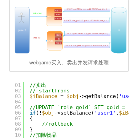
webgame买入、卖出并发请求处理
01
//卖出
02
// startTrans
03
$iBalance
= 
$obj
->getBalance(
'user1
04
05
//UPDATE `role_gold` SET gold = 150
06
if
(!
$obj
->setBalance(
'user1'
,
$iBala
07
{
08
//rollback
09
}
10
//扣除物品