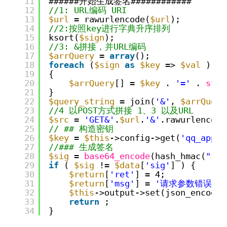
11
######开始生成签名############
12
//1: URL编码 URI
13
$url
= rawurlencode(
$url
);
14
//2:按照key进行字典升序排列
15
ksort(
$sign
);
16
//3: &拼接，并URL编码
17
$arrQuery
= 
array
();
18
foreach
(
$sign
as
$key
=> 
$val
) 
19
{ 
20
$arrQuery
[] = 
$key
. 
'='
. 
str_
21
}   
22
$query_string
= join(
'&'
, 
$arrQuery
23
//4 以POST方式拼接 1、3 以及URL
24
$src
= 
'GET&'
.
$url
.
'&'
.rawurlencode
25
// ## 构造密钥
26
$key
= 
$this
->config->get(
'qq_appke
27
//### 生成签名
28
$sig
= 
base64_encode
(hash_hmac(
"sha
29
if
( 
$sig
!= 
$data
[
'sig'
] ) {
30
$return
[
'ret'
] = 4;
31
$return
[
'msg'
] = 
'请求参数错误：（
32
$this
->output->set(json_encode(
33
return
;
34
}