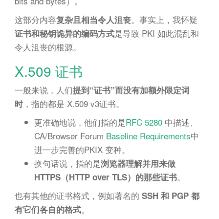
bits and bytes）。
这部分内容
。事实上，我怀疑
复杂且相当令人沮丧
是导致 PKI 如此混乱和
证书和秘钥诡异的编码方式
令人沮丧的根源。
X.509 证书
一般来说，人们
提到“证书”而没有加额外限定词
，指的都是 X.509 v3证书。
时
更准确地说，他们指的是
RFC 5280
中描述、
CA/Browser Forum
Baseline Requirements
中
进一步完善的PKIX 变种。
换句话说，指的是
浏览器理解并用来做
。
HTTPS（HTTP over TLS）的那些证书
也有其他的证书格式，例如著名的
SSH 和 PGP 都
。
有它们各自的格式