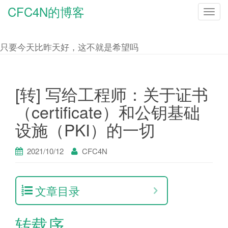
CFC4N的博客
T
o
g
只要今天比昨天好，这不就是希望吗
g
l
e
[转] 写给工程师：关于证书
n
（certificate）和公钥基础
a
设施（PKI）的一切
v
i
2021/10/12
CFC4N
g
a
t
文章目录
i
o
转载序