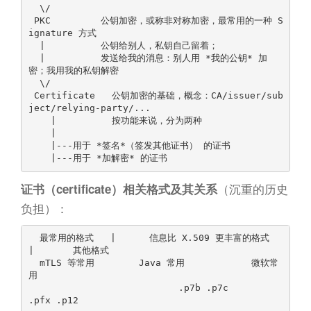
  \/

 PKC         公钥加密，或称非对称加密，最常用的一种 S
ignature 方式

  |          公钥给别人，私钥自己留着；

  |          发送给我的消息：别人用 *我的公钥* 加
密；我用我的私钥解密

  \/

 Certificate   公钥加密的基础，概念：CA/issuer/sub
ject/relying-party/...

    |          按功能来说，分为两种

    |

    |---用于 *签名*（签发其他证书） 的证书

    |---用于 *加解密* 的证书
（沉重的历史
证书（certificate）相关格式及其关系
负担）：
  最常用的格式   |      信息比 X.509 更丰富的格式       
|       其他格式

  mTLS 等常用        Java 常用            微软常
用

                           .p7b .p7c          
.pfx .p12
