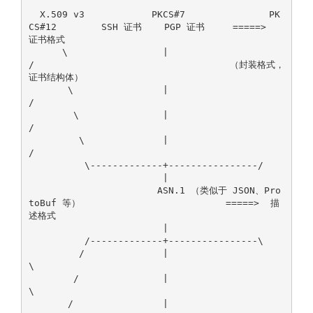
  X.509 v3            PKCS#7               PK
CS#12        SSH 证书    PGP 证书     =====>  
证书格式

      \                 |                          
/                                   （封装格式，
证书结构体）

       \                |                         
/

        \               |                        
/

         \              |                       
/

          \-------------+----------------/

                        |

                       ASN.1 （类似于 JSON、Pro
toBuf 等）                          =====>  描
述格式

                        |

          /-------------+----------------\

         /              |                       
\

        /               |                        
\

       /                |                         