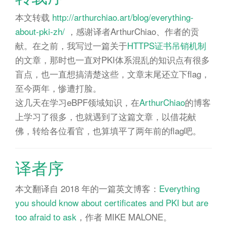
n
本文转载
http://arthurchiao.art/blog/everything-
about-pki-zh/
，感谢译者ArthurChiao、作者的贡
献。在之前，我写过一篇关于
HTTPS证书吊销机制
的文章，那时也一直对PKI体系混乱的知识点有很多
盲点，也一直想搞清楚这些，文章末尾还立下flag，
至今两年，惨遭打脸。
这几天在学习eBPF领域知识，在
ArthurChiao
的博客
上学习了很多，也就遇到了这篇文章，以借花献
佛，转给各位看官，也算填平了两年前的flag吧。
译者序
本文翻译自 2018 年的一篇英文博客：
Everything
you should know about certificates and PKI but are
too afraid to ask
，作者 MIKE MALONE。