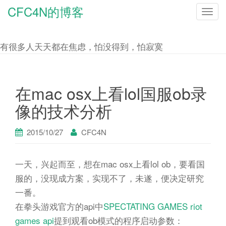
CFC4N的博客
T
o
g
有很多人天天都在焦虑，怕没得到，怕寂寞
g
l
e
在mac osx上看lol国服ob录
n
像的技术分析
a
v
2015/10/27
CFC4N
i
g
一天，兴起而至，想在mac osx上看lol ob，要看国
a
服的，没现成方案，实现不了，未遂，便决定研究
t
一番。
i
在拳头游戏官方的api中
SPECTATING GAMES riot
o
games api
提到观看ob模式的程序启动参数：