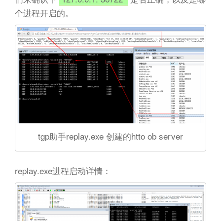
个进程开启的。
tgp助手replay.exe 创建的htto ob server
replay.exe进程启动详情：