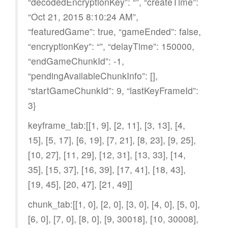
“decodedEncryptionKey”: “”, “createTime”:
“Oct 21, 2015 8:10:24 AM”,
“featuredGame”: true, “gameEnded”: false,
“encryptionKey”: “”, “delayTime”: 150000,
“endGameChunkId”: -1,
“pendingAvailableChunkInfo”: [],
“startGameChunkId”: 9, “lastKeyFrameId”:
3}
keyframe_tab:[[1, 9], [2, 11], [3, 13], [4,
15], [5, 17], [6, 19], [7, 21], [8, 23], [9, 25],
[10, 27], [11, 29], [12, 31], [13, 33], [14,
35], [15, 37], [16, 39], [17, 41], [18, 43],
[19, 45], [20, 47], [21, 49]]
chunk_tab:[[1, 0], [2, 0], [3, 0], [4, 0], [5, 0],
[6, 0], [7, 0], [8, 0], [9, 30018], [10, 30008],