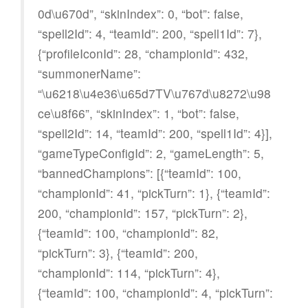
0d\u670d”, “skinIndex”: 0, “bot”: false,
“spell2Id”: 4, “teamId”: 200, “spell1Id”: 7},
{“profileIconId”: 28, “championId”: 432,
“summonerName”:
“\u6218\u4e36\u65d7TV\u767d\u8272\u98
ce\u8f66”, “skinIndex”: 1, “bot”: false,
“spell2Id”: 14, “teamId”: 200, “spell1Id”: 4}],
“gameTypeConfigId”: 2, “gameLength”: 5,
“bannedChampions”: [{“teamId”: 100,
“championId”: 41, “pickTurn”: 1}, {“teamId”:
200, “championId”: 157, “pickTurn”: 2},
{“teamId”: 100, “championId”: 82,
“pickTurn”: 3}, {“teamId”: 200,
“championId”: 114, “pickTurn”: 4},
{“teamId”: 100, “championId”: 4, “pickTurn”: