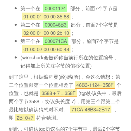
第一个在
00001124
部分，前面7个字节是
01 00 01 00 00 35 88
;
第二个在
000046B3
部分，前面7个字节是
02 00 01 00 00 2b 10
;
第三个在
000071CA
部分，前面7个字节是
01 00 02 00 00 60 48
;
(wireshark会告诉你当前行所在的位置编号，
记得加上所关注字节的偏移位置)
到了这里，根据编程灵(经)感(验)，会这么猜想：第
二个位置跟第一个位置相差了
46B3-1124=358F
个
位置，也就是
3588＋7＝358F
(tgp协议头中，最后
两个字节3588 + 协议头长度 7)，用第三个跟第二个
最比较以确认猜想对不对。
71CA-46B3=2B17
，
即
2B10+7
符合猜测。
到此，可确认tgp协议头的7个字节中，最后2个字节