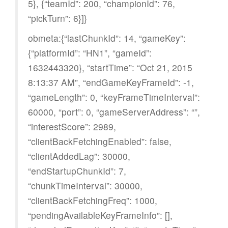
5}, {“teamId”: 200, “championId”: 76,
“pickTurn”: 6}]}
obmeta:{“lastChunkId”: 14, “gameKey”:
{“platformId”: “HN1”, “gameId”:
1632443320}, “startTime”: “Oct 21, 2015
8:13:37 AM”, “endGameKeyFrameId”: -1,
“gameLength”: 0, “keyFrameTimeInterval”:
60000, “port”: 0, “gameServerAddress”: “”,
“interestScore”: 2989,
“clientBackFetchingEnabled”: false,
“clientAddedLag”: 30000,
“endStartupChunkId”: 7,
“chunkTimeInterval”: 30000,
“clientBackFetchingFreq”: 1000,
“pendingAvailableKeyFrameInfo”: [],