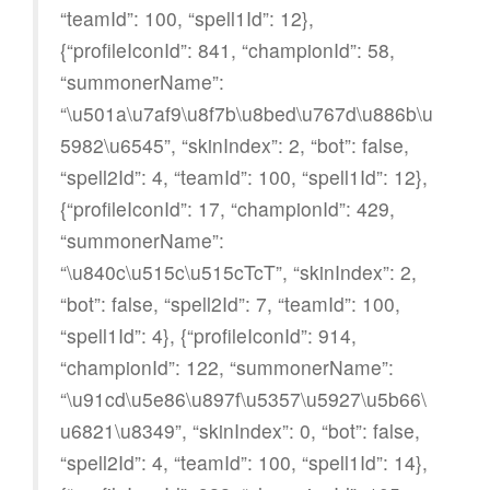
“teamId”: 100, “spell1Id”: 12},
{“profileIconId”: 841, “championId”: 58,
“summonerName”:
“\u501a\u7af9\u8f7b\u8bed\u767d\u886b\u
5982\u6545”, “skinIndex”: 2, “bot”: false,
“spell2Id”: 4, “teamId”: 100, “spell1Id”: 12},
{“profileIconId”: 17, “championId”: 429,
“summonerName”:
“\u840c\u515c\u515cTcT”, “skinIndex”: 2,
“bot”: false, “spell2Id”: 7, “teamId”: 100,
“spell1Id”: 4}, {“profileIconId”: 914,
“championId”: 122, “summonerName”:
“\u91cd\u5e86\u897f\u5357\u5927\u5b66\
u6821\u8349”, “skinIndex”: 0, “bot”: false,
“spell2Id”: 4, “teamId”: 100, “spell1Id”: 14},