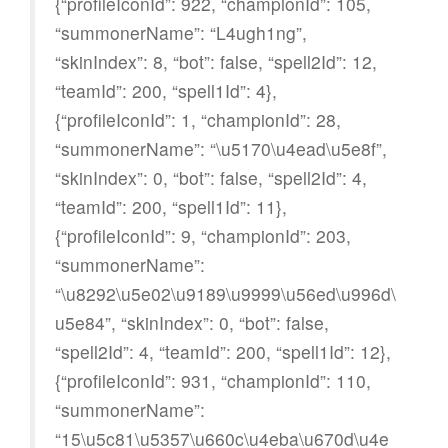
{“profileIconId”: 922, “championId”: 105,
“summonerName”: “L4ugh1ng”,
“skinIndex”: 8, “bot”: false, “spell2Id”: 12,
“teamId”: 200, “spell1Id”: 4},
{“profileIconId”: 1, “championId”: 28,
“summonerName”: “\u5170\u4ead\u5e8f”,
“skinIndex”: 0, “bot”: false, “spell2Id”: 4,
“teamId”: 200, “spell1Id”: 11},
{“profileIconId”: 9, “championId”: 203,
“summonerName”:
“\u8292\u5e02\u9189\u9999\u56ed\u996d\
u5e84”, “skinIndex”: 0, “bot”: false,
“spell2Id”: 4, “teamId”: 200, “spell1Id”: 12},
{“profileIconId”: 931, “championId”: 110,
“summonerName”:
“15\u5c81\u5357\u660c\u4eba\u670d\u4e