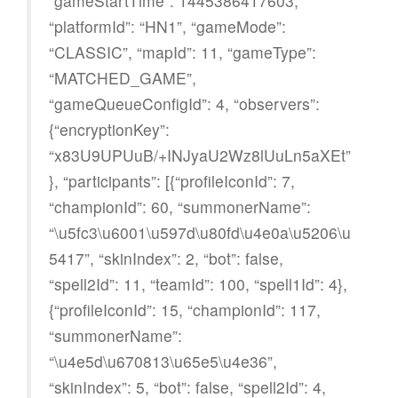
“gameStartTime”: 1445386417603,
“platformId”: “HN1”, “gameMode”:
“CLASSIC”, “mapId”: 11, “gameType”:
“MATCHED_GAME”,
“gameQueueConfigId”: 4, “observers”:
{“encryptionKey”:
“x83U9UPUuB/+INJyaU2Wz8lUuLn5aXEt”
}, “participants”: [{“profileIconId”: 7,
“championId”: 60, “summonerName”:
“\u5fc3\u6001\u597d\u80fd\u4e0a\u5206\u
5417”, “skinIndex”: 2, “bot”: false,
“spell2Id”: 11, “teamId”: 100, “spell1Id”: 4},
{“profileIconId”: 15, “championId”: 117,
“summonerName”:
“\u4e5d\u670813\u65e5\u4e36”,
“skinIndex”: 5, “bot”: false, “spell2Id”: 4,