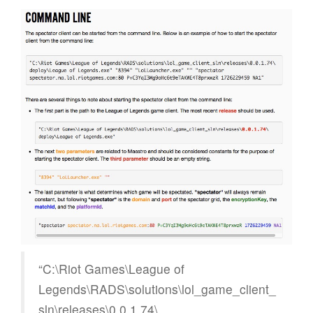
n
“C:\Riot Games\League of
Legends\RADS\solutions\lol_game_client_
sln\releases\0.0.1.74\