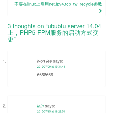
navigation
不要在linux上启用net.ipv4.tcp_tw_recycle参数
3 thoughts on “
ububtu server 14.04
上，PHP5-FPM服务的启动方式变
更
”
says:
ivon lee
2015/07/09 at 15:34:41
6666666
says:
lain
2015/07/15 at 18:29:54