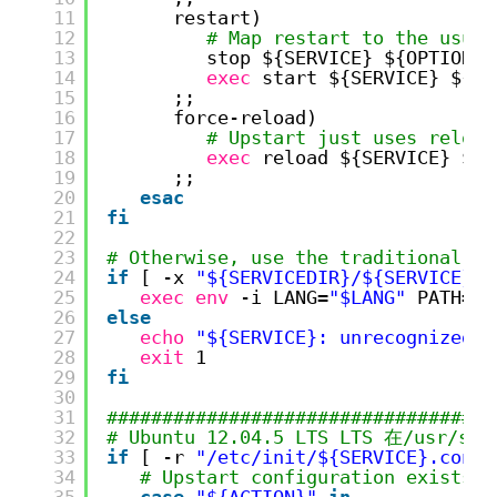
11
restart)
12
# Map restart to the usual
13
stop ${SERVICE} ${OPTIONS}
14
exec
start ${SERVICE} ${OP
15
;;
16
force-reload)
17
# Upstart just uses reload
18
exec
reload ${SERVICE} ${O
19
;;
20
esac
21
fi
22
23
# Otherwise, use the traditional sy
24
if
[ -x 
"${SERVICEDIR}/${SERVICE}"
25
exec
env
-i LANG=
"$LANG"
PATH=
"$
26
else
27
echo
"${SERVICE}: unrecognized s
28
exit
1
29
fi
30
31
################################
32
# Ubuntu 12.04.5 LTS LTS 在/usr/s
33
if
[ -r 
"/etc/init/${SERVICE}.conf"
34
# Upstart configuration exists f