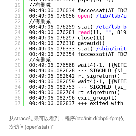
19
//
有删减
20
00:49:06.076034 faccessat(AT_FDCWD,
21
00:49:06.076056 
open
(
"/lib/lsb/init
22
//
有删减
23
00:49:06.076259 stat(
"/etc/lsb-base
24
00:49:06.076281 
read
(11, 
""
, 8192) 
25
00:49:06.076297 close(11)          
26
00:49:06.076318 geteuid()          
27
00:49:06.076333 stat(
"/sbin/initctl
28
00:49:06.076354 faccessat(AT_FDCWD,
29
//
有删减
30
00:49:06.076568 wait4(-1, [{WIFEXIT
31
00:49:06.082628 --- SIGCHLD {si_sig
32
00:49:06.082642 rt_sigreturn()     
33
00:49:06.082659 wait4(-1, [{WIFEXIT
34
00:49:06.082753 --- SIGCHLD {si_sig
35
00:49:06.082764 rt_sigreturn()     
36
00:49:06.082796 exit_group(1)      
37
00:49:06.082837 +++ exited with 1 +
从strace结果可以看到，程序/etc/init.d/php5-fpm依
次访问(open\stat)了