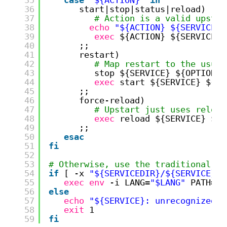
35
case
"${ACTION}"
in
36
start|stop|status|reload)
37
# Action is a valid upstar
38
echo
"${ACTION} ${SERVICE} 
39
exec
${ACTION} ${SERVICE} 
40
;;
41
restart)
42
# Map restart to the usual
43
stop ${SERVICE} ${OPTIONS}
44
exec
start ${SERVICE} ${OP
45
;;
46
force-reload)
47
# Upstart just uses reload
48
exec
reload ${SERVICE} ${O
49
;;
50
esac
51
fi
52
53
# Otherwise, use the traditional sy
54
if
[ -x 
"${SERVICEDIR}/${SERVICE}"
55
exec
env
-i LANG=
"$LANG"
PATH=
"$
56
else
57
echo
"${SERVICE}: unrecognized s
58
exit
1
59
fi