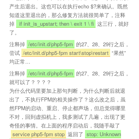
产生后退出。这也可以在执行
echo $?
来确认。既然
知道这里退出的，那么修复方法就很简单了，注释
掉
if init_is_upstart; then \ exit 1 \ fi
这三行，就好
了。
注释掉
/etc/init.d/php5-fpm
的27、28、29行之后，
尝试
/etc/init.d/php5-fpm start\stop\restart
“果然”
均正常…
注释掉
/etc/init.d/php5-fpm
的27、28、29行之后，
就可以了？？？？
为什么代码里要加上那句判断，为什么判断后就退
出了，不执行FPM的相关操作了？这么改之后，虽
然FPM的启动、重启、停止都声场，但总觉得哪里
不对，回到虚拟机上，我多测试了几遍，出现了更
奇怪的事情。在上面的程序启动后，我随手敲了
service php5-fpm stop
返回了
stop: Unknown