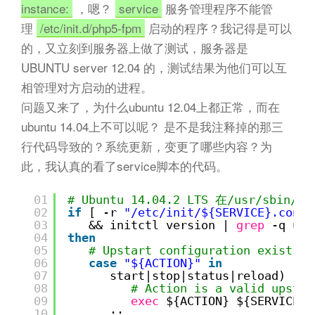
instance:
，嗯？
service
服务管理程序不能管
理
/etc/init.d/php5-fpm
启动的程序？我记得是可以
的，又立刻到服务器上做了测试，服务器是
UBUNTU server 12.04 的，测试结果为他们可以互
相管理对方启动的进程。
问题又来了，为什么ubuntu 12.04上都正常，而在
ubuntu 14.04上不可以呢？ 是不是我注释掉的那三
行代码导致的？系统更新，变更了哪些内容？为
此，我认真的看了service脚本的代码。
01
# Ubuntu 14.04.2 LTS 在/usr/sbin
02
if
[ -r 
"/etc/init/${SERVICE}.conf"
03
&& initctl version | 
grep
-q ups
04
then
05
# Upstart configuration exists f
06
case
"${ACTION}"
in
07
start|stop|status|reload)
08
# Action is a valid upstar
09
exec
${ACTION} ${SERVICE} 
10
;;