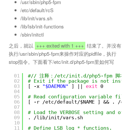
/usr/sbin/php5-fpm
/etc/default/rcS
/lib/init/vars.sh
/lib/lsb/init-functions
/sbin/initctl
之后，就以
+++ exited with 1 +++
结束了。并没有
执行/usr/sbin/php5-fpm来操作对应的pidfile，执行
stop指令。下面看下/etc/init.d/php5-fpm里如何写
01
#// 注释：/etc/init.d/php5-fpm 脚本的
02
# Exit if the package is not instal
03
[ -x 
"$DAEMON"
] || 
exit
0
04
05
# Read configuration variable file 
06
[ -r 
/etc/default/
$NAME ] && . 
/etc
07
08
# Load the VERBOSE setting and othe
09
. 
/lib/init/vars
.sh
10
11
# Define LSB log_* functions.