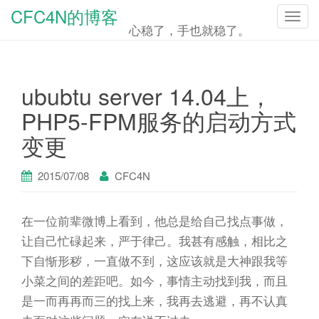
CFC4N的博客
T
心稳了，手也就稳了。
o
g
g
ububtu server 14.04上，
l
PHP5-FPM服务的启动方式
e
变更
n
a
2015/07/08
CFC4N
v
i
g
在一位前辈微博上看到，他总是给自己找点事做，
a
让自己忙碌起来，严于律己。我甚有感触，相比之
t
下自惭形秽，一直做不到，这应该就是大神跟我等
i
小菜之间的差距吧。如今，事情主动找到我，而且
o
是一而再再而三的找上来，我再去逃避，再不认真