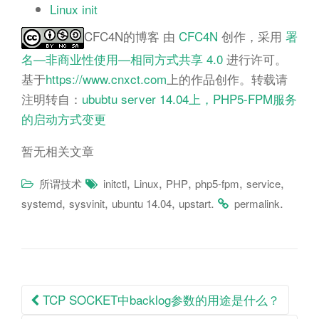
Linux init
CFC4N的博客
由
CFC4N
创作，采用
署
名—非商业性使用—相同方式共享 4.0
进行许可。
基于
https://www.cnxct.com
上的作品创作。转载请
注明转自：
ububtu server 14.04上，PHP5-FPM服务
的启动方式变更
暂无相关文章
,
,
,
,
,
所谓技术
initctl
Linux
PHP
php5-fpm
service
,
,
,
.
.
systemd
sysvinit
ubuntu 14.04
upstart
permalink
Post
TCP SOCKET中backlog参数的用途是什么？