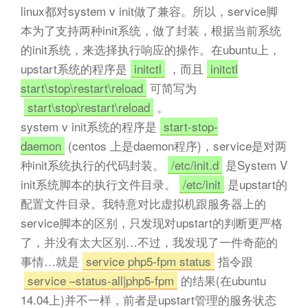
linux都对system v init做了兼容。所以，service脚
本为了支持两种init系统，做了封装，根据当前系统
的init系统，来选择执行响应的操作。在ubuntu上，
upstart系统的程序是
initctl
，而且
initctl
start\stop\restart\reload
可简写为
start\stop\restart\reload
。
system v init系统的程序是
start-stop-
daemon
(centos 上是daemon程序)，service是对两
种init系统执行的代码封装。
/etc/init.d
是System V
init系统脚本的执行文件目录。
/etc/init
是upstart的
配置文件目录。我特意对比虚拟机跟服务器上的
service脚本的区别，只发现对upstart的判断更严格
了，并没有太大区别…不过，我发现了一件奇葩的
事情…就是
service php5-fpm status
指令跟
service –status-all|php5-fpm
的结果(在ubuntu
14.04上)并不一样，前者是upstart管理的服务状态