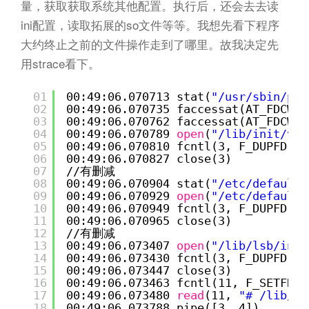
量，获取获取系统其他配置。执行后，还会去去读
ini配置，读取拓展的so文件等等。我想先看下程序
大约终止之前的文件操作走到了哪里。故我决定先
用strace看下。
01
00:49:06.070713 stat(
"/usr/sbin/php
02
00:49:06.070735 faccessat(AT_FDCWD,
03
00:49:06.070762 faccessat(AT_FDCWD,
04
00:49:06.070789 
open
(
"/lib/init/var
05
00:49:06.070810 fcntl(3, F_DUPFD, 1
06
00:49:06.070827 close(3)           
07
//
有删减
08
00:49:06.070904 stat(
"/etc/default/
09
00:49:06.070929 
open
(
"/etc/default/
10
00:49:06.070949 fcntl(3, F_DUPFD, 1
11
00:49:06.070965 close(3)           
12
//
有删减
13
00:49:06.073407 
open
(
"/lib/lsb/init
14
00:49:06.073430 fcntl(3, F_DUPFD, 1
15
00:49:06.073447 close(3)           
16
00:49:06.073463 fcntl(11, F_SETFD, 
17
00:49:06.073480 
read
(11, 
"# /lib/ls
18
00:49:06.073788 pipe([3, 4])       