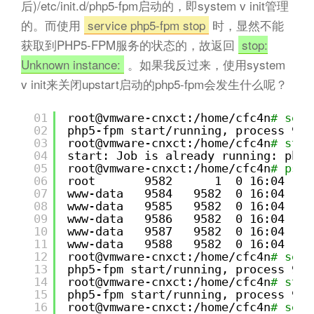
后)/etc/init.d/php5-fpm启动的，即system v init管理
的。而使用
service php5-fpm stop
时，显然不能
获取到PHP5-FPM服务的状态的，故返回
stop:
Unknown instance:
。如果我反过来，使用system
v init来关闭upstart启动的php5-fpm会发生什么呢？
01
root@vmware-cnxct:
/home/cfc4n
# serv
02
php5-fpm start
/running
, process 958
03
root@vmware-cnxct:
/home/cfc4n
# star
04
start: Job is already running: php5
05
root@vmware-cnxct:
/home/cfc4n
# ps -
06
root       9582      1  0 16:04 ?  
07
www-data   9584   9582  0 16:04 ?  
08
www-data   9585   9582  0 16:04 ?  
09
www-data   9586   9582  0 16:04 ?  
10
www-data   9587   9582  0 16:04 ?  
11
www-data   9588   9582  0 16:04 ?  
12
root@vmware-cnxct:
/home/cfc4n
# serv
13
php5-fpm start
/running
, process 958
14
root@vmware-cnxct:
/home/cfc4n
# stat
15
php5-fpm start
/running
, process 958
16
root@vmware-cnxct:
/home/cfc4n
# serv