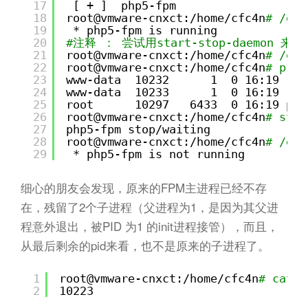
17
[ + ]  php5-fpm
18
root@vmware-cnxct:
/home/cfc4n
# /etc
19
* php5-fpm is running
20
#注释 ： 尝试用start-stop-daemon 来
21
root@vmware-cnxct:
/home/cfc4n
# /etc
22
root@vmware-cnxct:
/home/cfc4n
# ps -
23
www-data  10232      1  0 16:19 ?  
24
www-data  10233      1  0 16:19 ?  
25
root      10297   6433  0 16:19 pts
26
root@vmware-cnxct:
/home/cfc4n
# stat
27
php5-fpm stop
/waiting
28
root@vmware-cnxct:
/home/cfc4n
# /etc
29
* php5-fpm is not running
细心的朋友会发现，原来的FPM主进程已经不存
在，残留了2个子进程（父进程为1，是因为其父进
程意外退出，被PID 为1 的init进程接管），而且，
从最后剩余的pid来看，也不是原来的子进程了。
1
root@vmware-cnxct:
/home/cfc4n
# cat /
2
10223