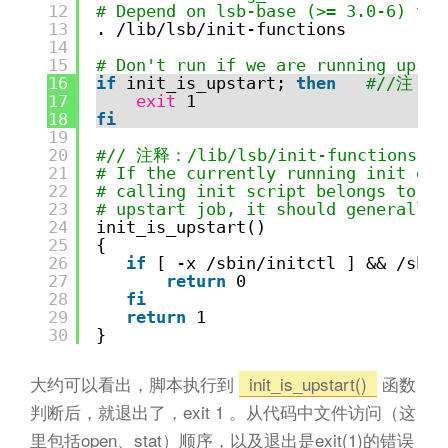
12
# Depend on lsb-base (>= 3.0-6) to 
13
. 
/lib/lsb/init-functions
14
15
# Don't run if we are running upsta
16
if
init_is_upstart; 
then
#//注：s
17
exit
1
18
fi
19
20
#// 注释：/lib/lsb/init-functions 2
21
# If the currently running init dae
22
# calling init script belongs to a 
23
# upstart job, it should generally 
24
init_is_upstart()
25
{
26
if
[ -x 
/sbin/initctl
] && 
/sbin
27
return
0
28
fi
29
return
1
30
}
大约可以看出，脚本执行到
init_is_upstart()
函数
判断后，就退出了，exit 1 。从代码中文件访问（这
里包括open、stat）顺序，以及退出是exit(1)的错误