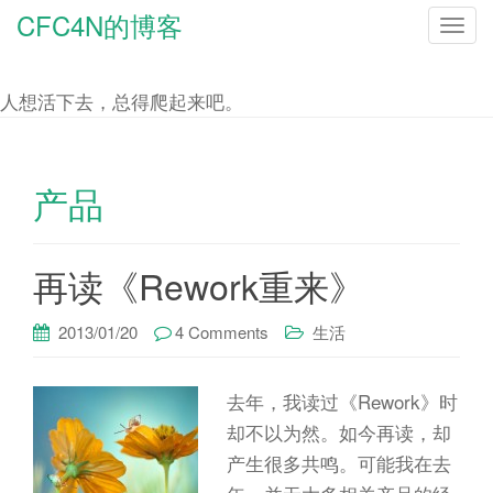
CFC4N的博客
T
o
g
人想活下去，总得爬起来吧。
g
l
e
产品
n
a
再读《Rework重来》
v
i
2013/01/20
4 Comments
生活
g
a
去年，我读过《Rework》时
t
却不以为然。如今再读，却
i
产生很多共鸣。可能我在去
o