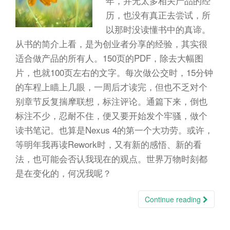
年，并无太多相关产品的经
n
历，也没有真正去尝试，所
以那时没读懂书中的真谛。
从书的简介上看，是为创业者分享的经验，其实很
适合做产品的所有人。150页的PDF，除去大幅图
片，也就100页左右的文字。每次做公交时，15分钟
的车程上瞄上几眼，一周后才读完，但也不乏对个
别章节反复揣摩联想，标注评论。通篇下来，倒也
标注不少，忍耐不住，便又要开始发个牢骚，做个
读书笔记。也算是Nexus 4的第一个大功劳。或许，
等明年我再读Rework时，又有新的感悟、新的看
法，也可能会否认我现在的观点。世界万物时刻都
是在变化的，何况我呢？
Continue reading