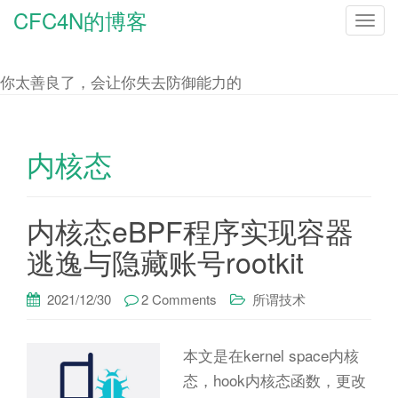
CFC4N的博客
T
o
g
你太善良了，会让你失去防御能力的
g
l
e
内核态
n
a
内核态eBPF程序实现容器
v
i
逃逸与隐藏账号rootkit
g
a
2021/12/30
2 Comments
所谓技术
t
i
本文是在kernel space内核
o
态，hook内核态函数，更改