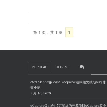
第 1 页，共 1 页
1
POPULAR
RECENT
etcd clientv3的lease keepalive租约频繁续期bug 排
查小记
7 月 18, 2018
eCaptureQ：给1.5万星标的开源项目eCapture装个