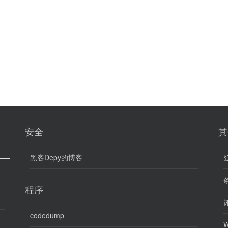
安全
其
黑客Depy的博客
条
程序
评
codedump
W