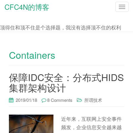
CFC4N的博客
T
o
g
顶得住和顶不住是个选择题，我没有选择顶不住的权利
g
l
e
Containers
n
a
保障IDC安全：分布式HIDS
v
i
集群架构设计
g
a
2019/01/18
8 Comments
所谓技术
t
i
近年来，互联网上安全事件
o
频发，企业信息安全越来越