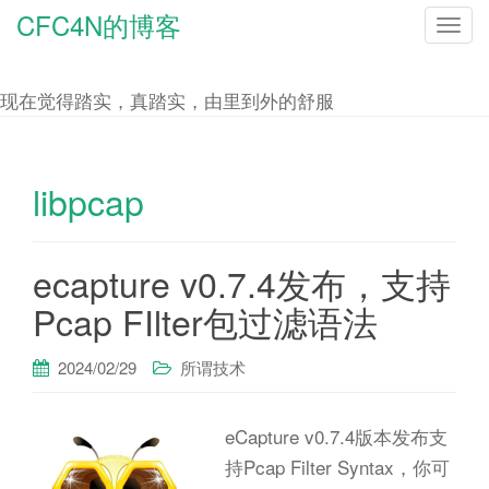
CFC4N的博客
T
o
g
现在觉得踏实，真踏实，由里到外的舒服
g
l
e
libpcap
n
a
ecapture v0.7.4发布，支持
v
i
Pcap FIlter包过滤语法
g
a
2024/02/29
所谓技术
t
i
eCapture v0.7.4版本发布支
o
持Pcap Filter Syntax，你可