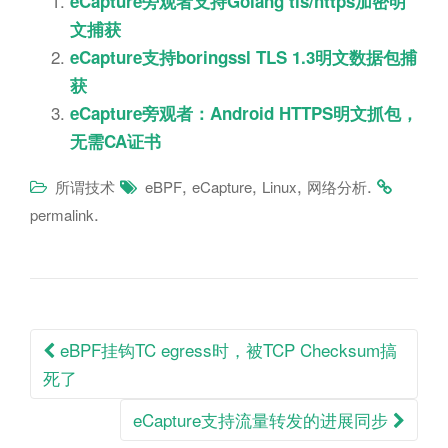
eCapture旁观者支持Golang tls/https加密明
文捕获
eCapture支持boringssl TLS 1.3明文数据包捕
获
eCapture旁观者：Android HTTPS明文抓包，
无需CA证书
,
,
,
.
所谓技术
eBPF
eCapture
Linux
网络分析
.
permalink
Post
eBPF挂钩TC egress时，被TCP Checksum搞
navigation
死了
eCapture支持流量转发的进展同步