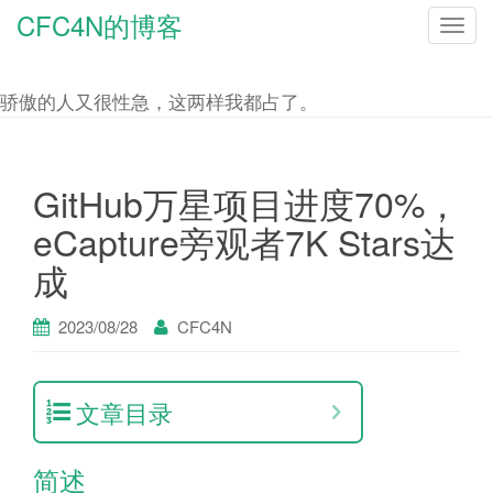
CFC4N的博客
T
o
g
骄傲的人又很性急，这两样我都占了。
g
l
e
GitHub万星项目进度70%，
n
eCapture旁观者7K Stars达
a
成
v
i
2023/08/28
CFC4N
g
a
t
文章目录
i
o
简述