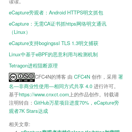
读读。
eCapture旁观者：Android HTTPS明文抓包
eCapture：无需CA证书抓https网络明文通讯
（Linux）
eCapture支持bogingssl TLS 1.3明文捕获
Linux中基于eBPF的恶意利用与检测机制
Tetragon进程阻断原理
CFC4N的博客
由
CFC4N
创作，采用
署
名—非商业性使用—相同方式共享 4.0
进行许可。
基于
https://www.cnxct.com
上的作品创作。转载请
注明转自：
GitHub万星项目进度70%，eCapture旁
观者7K Stars达成
相关文章: