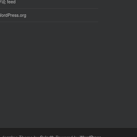
论 feed
ordPress.org