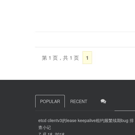
第 1 页，共 1 页
1
POPULAR
RECENT
etcd clientv3的lease keepalive租约频繁续期bug 排
查小记
7 月 18, 2018