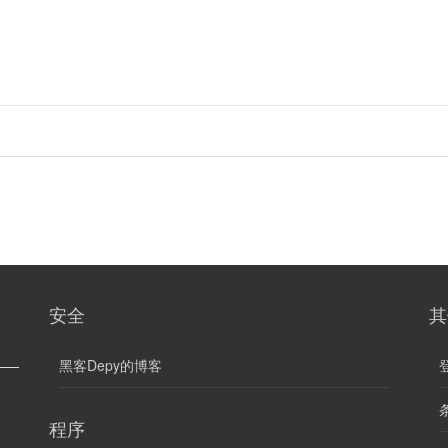
安全
其
黑客Depy的博客
条
程序