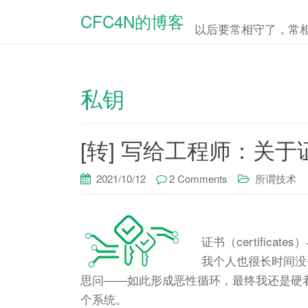
CFC4N的博客
以后要常相守了，常
私钥
[转] 写给工程师：关于证
2021/10/12
2 Comments
所谓技术
证书（certificat
我个人也很长时间没
思问——如此形成恶性循环，最终我还是硬着
个系统。